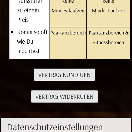
Kursstufen
keine
keine
zu einem
Mindestlaufzeit
Mindestlaufzeit
Preis
Komm so oft
Paartanzbereich
Paartanzbereich &
wie Du
Fitnessbereich
möchtest
VERTRAG KÜNDIGEN
VERTRAG WIDERRUFEN
Startseite
Kontakt
AGB
Datenschutzeinstellungen
Datenschutz
Impressum