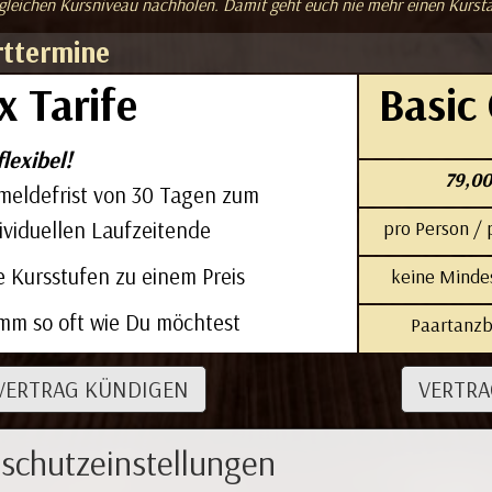
gleichen Kursniveau nachholen. Damit geht euch nie mehr einen Kursta
rttermine
x Tarife
Basic
flexibel!
79,00
meldefrist von 30 Tagen zum
​pro Person /
ividuellen Laufzeitende
e Kursstufen zu einem Preis
keine Mindes
mm so oft wie Du möchtest
Paartanzb
VERTRAG KÜNDIGEN
VERTRA
schutzeinstellungen