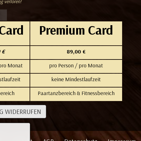
g verloren!
 Card
Premium Card
 €
89,00 €
 pro Monat
pro Person / pro Monat
tlaufzeit
keine Mindestlaufzeit
ereich
Paartanzbereich & Fitnessbereich
G WIDERRUFEN