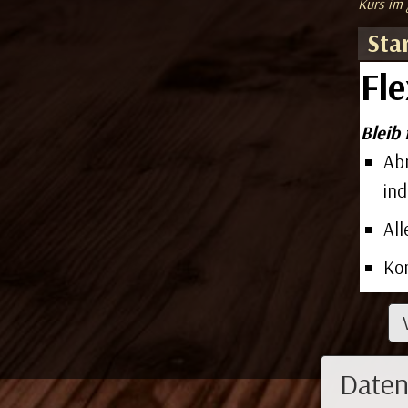
Kurs im 
Sta
Fle
Bleib 
Ab
ind
All
Ko
Daten