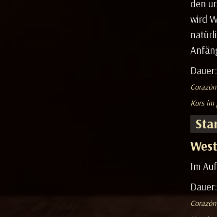
den ur
wird W
natürl
Anfäng
Dauer:
Corazón 
Kurs im 
Sta
West
Im Auf
Dauer:
Corazón 